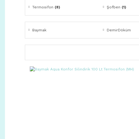
Termosifon
(8)
Şofben
(1)
Baymak
DemirDöküm