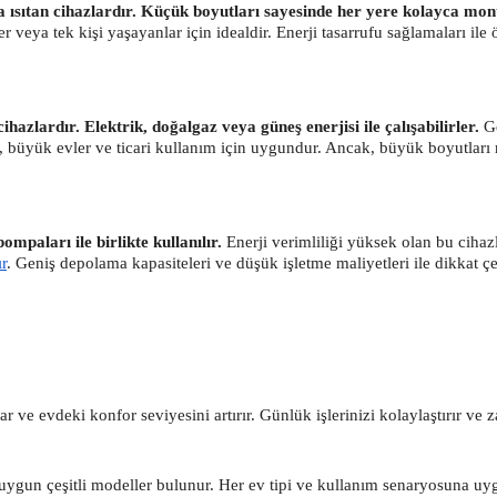
a ısıtan cihazlardır. Küçük boyutları sayesinde her yere kolayca monte e
er veya tek kişi yaşayanlar için idealdir. Enerji tasarrufu sağlamaları il
ihazlardır. Elektrik, doğalgaz veya güneş enerjisi ile çalışabilirler.
Ge
, büyük evler ve ticari kullanım için uygundur. Ancak, büyük boyutları 
ompaları ile birlikte kullanılır.
Enerji verimliliği yüksek olan bu cihaz
r
. Geniş depolama kapasiteleri ve düşük işletme maliyetleri ile dikkat çe
r ve evdeki konfor seviyesini artırır. Günlük işlerinizi kolaylaştırır ve 
e uygun çeşitli modeller bulunur. Her ev tipi ve kullanım senaryosuna u