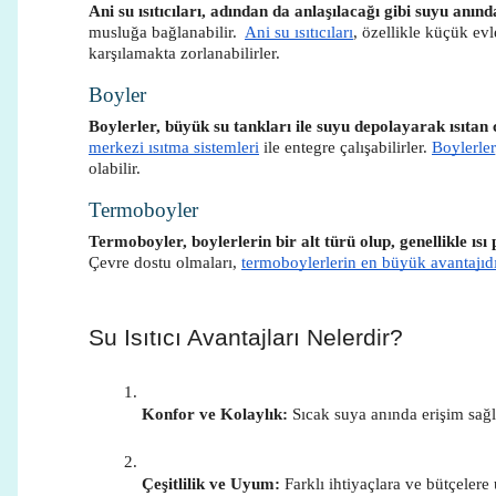
Ani su ısıtıcıları, adından da anlaşılacağı gibi suyu anınd
musluğa bağlanabilir.
Ani su ısıtıcıları
, özellikle küçük evl
karşılamakta zorlanabilirler.
Boyler
Boylerler, büyük su tankları ile suyu depolayarak ısıtan c
merkezi ısıtma sistemleri
ile entegre çalışabilirler.
Boylerler
olabilir.
Termoboyler
Termoboyler, boylerlerin bir alt türü olup, genellikle ısı p
Çevre dostu olmaları,
termoboylerlerin en büyük avantajıdı
Su Isıtıcı Avantajları Nelerdir?
Konfor ve Kolaylık:
 Sıcak suya anında erişim sağla
Çeşitlilik ve Uyum:
 Farklı ihtiyaçlara ve bütçeler