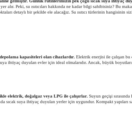
ine gelmiştir. Günlük rutinlerimizin pek çoğu sıcak suya ihtiyaç duy
r alır. Peki, su ısıtıcıları hakkında ne kadar bilgi sahibisiniz? Bu makaled
ktaları detaylı bir şekilde ele alacağız. Su ısıtıcı türlerinin hangisinin
 depolama kapasiteleri olan cihazlardır.
Elektrik enerjisi ile çalışan b
suya ihtiyaç duyulan evler için ideal olmalarıdır. Ancak, büyük boyutları
kle elektrik, doğalgaz veya LPG ile çalışırlar.
Suyun geçişi sırasında h
nda sıcak suya ihtiyaç duyulan yerler için uygundur. Kompakt yapıları sa