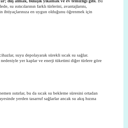
ar; duş almak, bulaşık yıkamak ve ev temizliği gibi.
Bu
e, su ısıtıcılarının farklı türlerini, avantajlarını,
 sizin ihtiyaçlarınıza en uygun olduğunu öğrenmek için
u cihazlar, suyu depolayarak sürekli sıcak su sağlar.
 nedeniyle yer kaplar ve enerji tüketimi diğer türlere göre
emen ısıtırlar, bu da sıcak su bekleme süresini ortadan
yesinde yerden tasarruf sağlarlar ancak su akış hızına