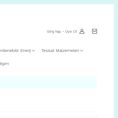
Giriş Yap
Üye Ol
-
nilenebilir Enerji
Tesisat Malzemeleri
etişim