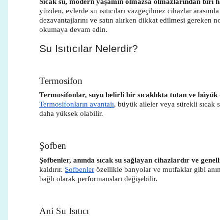
Sıcak su, modern yaşamın olmazsa olmazlarından biri hal
yüzden, evlerde su ısıtıcıları vazgeçilmez cihazlar arasında ye
dezavantajlarını ve satın alırken dikkat edilmesi gereken no
okumaya devam edin.
Su Isıtıcılar Nelerdir?
Termosifon
Termosifonlar, suyu belirli bir sıcaklıkta tutan ve büyük
Termosifonların avantajı
, büyük aileler veya sürekli sıcak 
daha yüksek olabilir.
Şofben
Şofbenler, anında sıcak su sağlayan cihazlardır ve genelli
kaldırır.
Şofbenler
özellikle banyolar ve mutfaklar gibi anı
bağlı olarak performansları değişebilir.
Ani Su Isıtıcı