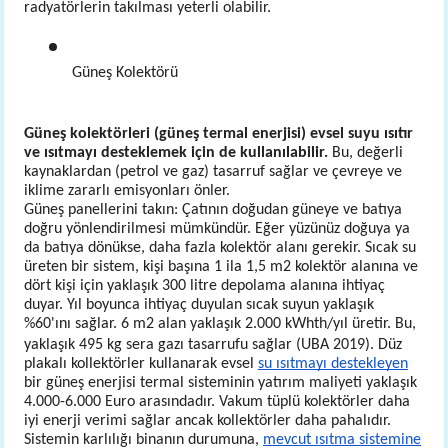
radyatörlerin takılması yeterli olabilir.
Güneş Kolektörü
Güneş kolektörleri (güneş termal enerjisi) evsel suyu ısıtır
ve ısıtmayı desteklemek için de kullanılabilir.
Bu, değerli
kaynaklardan (petrol ve gaz) tasarruf sağlar ve çevreye ve
iklime zararlı emisyonları önler.
Güneş panellerini takın: Çatının doğudan güneye ve batıya
doğru yönlendirilmesi mümkündür. Eğer yüzünüz doğuya ya
da batıya dönükse, daha fazla kolektör alanı gerekir. Sıcak su
üreten bir sistem, kişi başına 1 ila 1,5 m2 kolektör alanına ve
dört kişi için yaklaşık 300 litre depolama alanına ihtiyaç
duyar. Yıl boyunca ihtiyaç duyulan sıcak suyun yaklaşık
%60'ını sağlar. 6 m2 alan yaklaşık 2.000 kWhth/yıl üretir. Bu,
yaklaşık 495 kg sera gazı tasarrufu sağlar (
UBA
2019). Düz
plakalı kollektörler kullanarak evsel
su ısıtmayı destekleyen
bir güneş enerjisi termal sisteminin yatırım maliyeti yaklaşık
4.000-6.000 Euro arasındadır. Vakum tüplü kolektörler daha
iyi enerji verimi sağlar ancak kollektörler daha pahalıdır.
Sistemin karlılığı binanın durumuna,
mevcut ısıtma sistemine