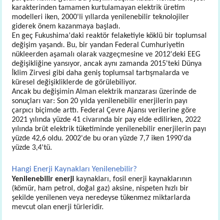
karakterinden tamamen kurtulamayan elektrik üretim
modelleri iken, 2000'li yıllarda yenilenebilir teknolojiler
giderek önem kazanmaya başladı.
En geç Fukushima'daki reaktör felaketiyle köklü bir toplumsal
değişim yaşandı. Bu, bir yandan Federal Cumhuriyetin
nükleerden aşamalı olarak vazgeçmesine ve 2012'deki EEG
değişikliğine yansıyor, ancak aynı zamanda 2015'teki Dünya
İklim Zirvesi gibi daha geniş toplumsal tartışmalarda ve
küresel değişikliklerde de görülebiliyor.
Ancak bu değişimin Alman elektrik manzarası üzerinde de
sonuçları var: Son 20 yılda yenilenebilir enerjilerin payı
çarpıcı biçimde arttı. Federal Çevre Ajansı verilerine göre
2021 yılında yüzde 41 civarında bir pay elde edilirken, 2022
yılında brüt elektrik tüketiminde yenilenebilir enerjilerin payı
yüzde 42,6 oldu. 2002'de bu oran yüzde 7,7 iken 1990'da
yüzde 3,4'tü.
Hangi Enerji Kaynakları Yenilenebilir?
Yenilenebilir enerji
kaynakları, fosil enerji kaynaklarının
(kömür, ham petrol, doğal gaz) aksine, nispeten hızlı bir
şekilde yenilenen veya neredeyse tükenmez miktarlarda
mevcut olan enerji türleridir.