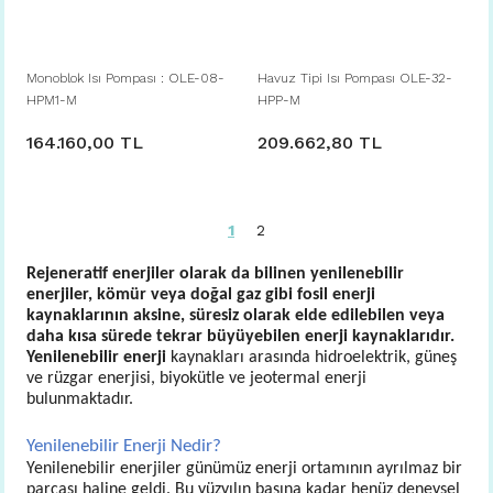
Monoblok Isı Pompası : OLE-08-
Havuz Tipi Isı Pompası OLE-32-
HPM1-M
HPP-M
164.160,00 TL
209.662,80 TL
1
2
Rejeneratif enerjiler olarak da bilinen yenilenebilir
enerjiler, kömür veya doğal gaz gibi fosil enerji
kaynaklarının aksine, süresiz olarak elde edilebilen veya
daha kısa sürede tekrar büyüyebilen enerji kaynaklarıdır.
Yenilenebilir enerji
kaynakları arasında hidroelektrik, güneş
ve rüzgar enerjisi, biyokütle ve jeotermal enerji
bulunmaktadır.
Yenilenebilir Enerji Nedir?
Yenilenebilir enerjiler günümüz enerji ortamının ayrılmaz bir
parçası haline geldi. Bu yüzyılın başına kadar henüz deneysel