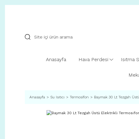
Anasayfa
Hava Perdesi
Isıtma S
Meka
Anasayfa
Su Isıtıcı
Termosifon
Baymak 30 Lt Tezgah Üstü 