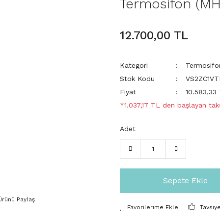
Termosifon (MH
12.700,00 TL
Kategori
Termosifo
Stok Kodu
VS2ZC1VT
Fiyat
10.583,33
*1.037,17 TL den başlayan taks
Adet
Sepete Ekle
Ürünü Paylaş
Tavsiy