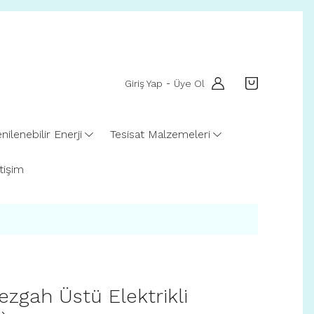
Giriş Yap
Üye Ol
-
nilenebilir Enerji
Tesisat Malzemeleri
etişim
zgah Üstü Elektrikli