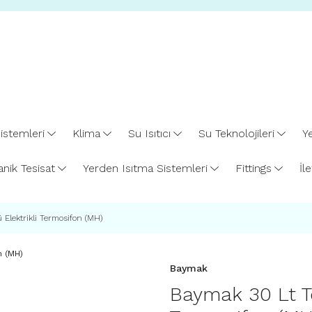
istemleri
Klima
Su Isıtıcı
Su Teknolojileri
Ye
nik Tesisat
Yerden Isıtma Sistemleri
Fittings
İl
Elektrikli Termosifon (MH)
Baymak
Baymak 30 Lt Te