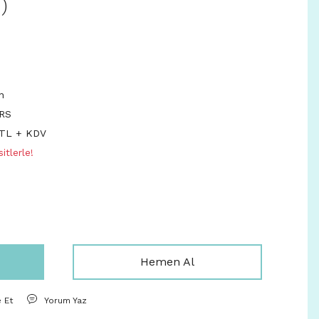
)
n
RS
 TL + KDV
itlerle!
Hemen Al
e Et
Yorum Yaz