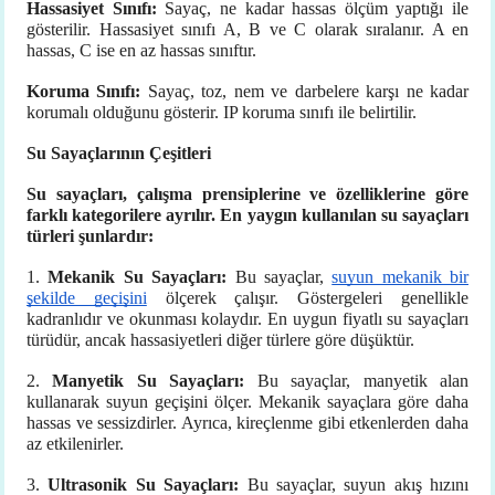
Hassasiyet Sınıfı:
Sayaç, ne kadar hassas ölçüm yaptığı ile
gösterilir. Hassasiyet sınıfı A, B ve C olarak sıralanır. A en
hassas, C ise en az hassas sınıftır.
Koruma Sınıfı:
Sayaç, toz, nem ve darbelere karşı ne kadar
korumalı olduğunu gösterir. IP koruma sınıfı ile belirtilir.
Su Sayaçlarının Çeşitleri
Su sayaçları, çalışma prensiplerine ve özelliklerine göre
farklı kategorilere ayrılır. En yaygın kullanılan su sayaçları
türleri şunlardır:
1.
Mekanik Su Sayaçları:
Bu sayaçlar,
suyun mekanik bir
şekilde geçişini
ölçerek çalışır. Göstergeleri genellikle
kadranlıdır ve okunması kolaydır. En uygun fiyatlı su sayaçları
türüdür, ancak hassasiyetleri diğer türlere göre düşüktür.
2.
Manyetik Su Sayaçları:
Bu sayaçlar, manyetik alan
kullanarak suyun geçişini ölçer. Mekanik sayaçlara göre daha
hassas ve sessizdirler. Ayrıca, kireçlenme gibi etkenlerden daha
az etkilenirler.
3.
Ultrasonik Su Sayaçları:
Bu sayaçlar, suyun akış hızını