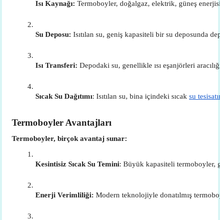
Isı Kaynağı:
 Termoboyler, doğalgaz, elektrik, güneş enerjisi
Su Deposu:
 Isıtılan su, geniş kapasiteli bir su deposunda d
Isı Transferi:
 Depodaki su, genellikle ısı eşanjörleri aracılığıy
Sıcak Su Dağıtımı
: Isıtılan su, bina içindeki sıcak 
su tesisatı
Termoboyler Avantajları
Termoboyler, birçok avantaj sunar:
Kesintisiz Sıcak Su Temini
: Büyük kapasiteli termoboyler, 
Enerji Verimliliği:
 Modern teknolojiyle donatılmış termoboyle