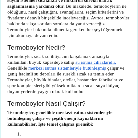
suyun istenilen sıcaklıkta ve miktarda sürekli olarak
sağlanmasına yardımcı olur.
Bu makalede, termoboylerin ne
olduğunu, nasıl çalıştığını, avantajlarını, seçim kriterlerini ve
fiyatlarını detaylı bir şekilde inceleyeceğiz. Ayrıca, termoboyler
hakkında sıkça sorulan sorulara da yanıt vereceğiz.
Termoboyler hakkında bilmeniz gereken her şeyi öğrenmek
için okumaya devam edin.
Termoboyler Nedir?
Termoboyler, sıcak su ihtiyacını karşılamak amacıyla
kullanılan, büyük kapasiteye sahip
su ısıtma cihazlarıdır.
Genellikle
merkezi ısıtma sistemleriyle bütünleşmiş
çalışır ve
geniş hacimli su depoları ile sürekli sıcak su temin eder.
Termoboyler, büyük binalar, oteller, hastaneler, fabrikalar ve
spor kompleksleri gibi yüksek miktarda sıcak suya ihtiyaç
duyan yerlerde yaygın olarak kullanılır.
Termoboyler Nasıl Çalışır?
Termoboyler, genellikle merkezi ısıtma sistemleriyle
bütünleşmiş çalışır ve çeşitli enerji kaynaklarını
kullanabilirler. İşte temel çalışma prensibi: