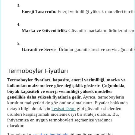
Enerji Tasarrufu
: Enerji verimliliği yüksek modelleri terci
Marka ve Güvenilirlik:
 Güvenilir markaların ürünlerini ter
Garanti ve Servis
: Ürünün garanti süresi ve servis ağına dik
Termoboyler Fiyatları
Termoboyler fiyatları, kapasite, enerji verimliliği, marka ve
kullanılan malzemelere göre değişiklik gösterir. Çoğunlukla,
büyük kapasiteli ve enerji verimliliği yüksek modeller
genellikle daha yüksek fiyatlarla gelir.
Ayrıca, termoboylerin
kurulum maliyetleri de göz önüne almalısınız. Fiyatlar hakkında
detaylı bilgi almak için
Tesisat Depo
gibi güvenilir sitelerden
ürünleri karşılaştırmak incelemek iyi bir strateji olabilir. Bu,
ihtiyacınıza en uygun termoboyleri seçmenize yardımcı
olacaktır.
Termoboyler,
sıcak su temininde
güvenilir ve verimli bir