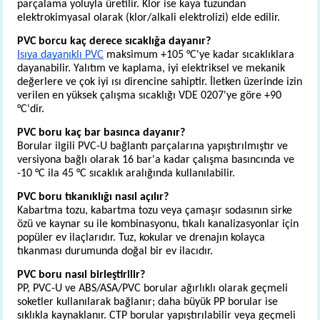
parçalama yoluyla üretilir. Klor ise kaya tuzundan 
elektrokimyasal olarak (klor/alkali elektrolizi) elde edilir.
PVC borcu kaç derece sıcaklığa dayanır?
Isıya dayanıklı PVC
 maksimum +105 °C'ye kadar sıcaklıklara 
dayanabilir. Yalıtım ve kaplama, iyi elektriksel ve mekanik 
değerlere ve çok iyi ısı direncine sahiptir. İletken üzerinde izin 
verilen en yüksek çalışma sıcaklığı VDE 0207'ye göre +90 
°C'dir.
PVC boru kaç bar basınca dayanır?
Borular ilgili PVC-U bağlantı parçalarına yapıştırılmıştır ve 
versiyona bağlı olarak 16 bar'a kadar çalışma basıncında ve 
-10 °C ila 45 °C sıcaklık aralığında kullanılabilir.
PVC boru tıkanıklığı nasıl açılır?
Kabartma tozu, kabartma tozu veya çamaşır sodasının sirke 
özü ve kaynar su ile kombinasyonu, tıkalı kanalizasyonlar için 
popüler ev ilaçlarıdır. Tuz, kokular ve drenajın kolayca 
tıkanması durumunda doğal bir ev ilacıdır.
PVC boru nasıl birleştirilir?
PP, PVC-U ve ABS/ASA/PVC borular ağırlıklı olarak geçmeli 
soketler kullanılarak bağlanır; daha büyük PP borular ise 
sıklıkla kaynaklanır. CTP borular yapıştırılabilir veya geçmeli 