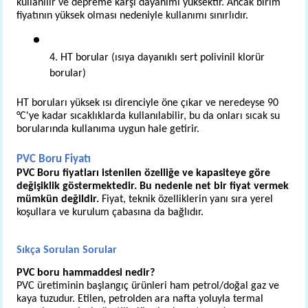
kullanılır ve depreme karşı dayanımı yüksektir. Ancak birim 
fiyatının yüksek olması nedeniyle kullanımı sınırlıdır.
4. HT borular (ısıya dayanıklı sert polivinil klorür 
borular)
HT boruları yüksek ısı direnciyle öne çıkar ve neredeyse 90 
°C'ye kadar sıcaklıklarda kullanılabilir, bu da onları sıcak su 
borularında kullanıma uygun hale getirir.
PVC Boru Fiyatı 
PVC Boru fiyatları istenilen özelliğe ve kapasiteye göre 
değişiklik göstermektedir. Bu nedenle net bir fiyat vermek 
mümkün değildir.
 Fiyat, teknik özelliklerin yanı sıra yerel 
koşullara ve kurulum çabasına da bağlıdır.
Sıkça Sorulan Sorular
PVC boru hammaddesi nedir?
PVC üretiminin başlangıç ​​ürünleri ham petrol/doğal gaz ve 
kaya tuzudur. Etilen, petrolden ara nafta yoluyla termal 