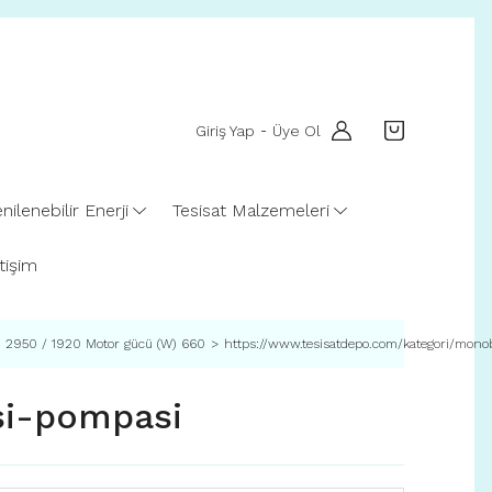
Giriş Yap
Üye Ol
-
nilenebilir Enerji
Tesisat Malzemeleri
etişim
saat) 2950 / 1920 Motor gücü (W) 660
https://www.tesisatdepo.com/kategori/mono
si-pompasi