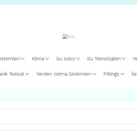
istemleri
Klima
Su Isıtıcı
Su Teknolojileri
Ye
nik Tesisat
Yerden Isıtma Sistemleri
Fittings
İl