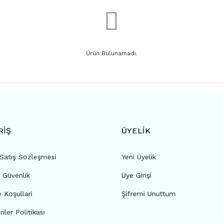
Ürün Bulunamadı.
RİŞ
ÜYELİK
 Satış Sözleşmesi
Yeni Üyelik
e Güvenlik
Üye Girişi
e Koşullari
Şifremi Unuttum
riler Politikası