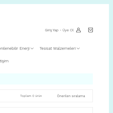
Giriş Yap
Üye Ol
-
nilenebilir Enerji
Tesisat Malzemeleri
etişim
Toplam 0 ürün