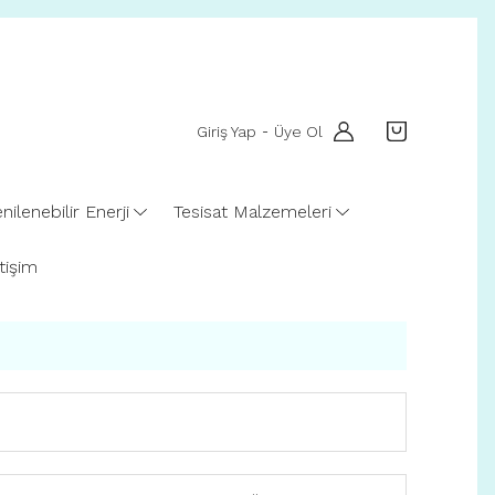
Giriş Yap
Üye Ol
-
nilenebilir Enerji
Tesisat Malzemeleri
etişim