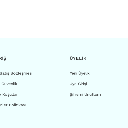
RİŞ
ÜYELİK
 Satış Sözleşmesi
Yeni Üyelik
e Güvenlik
Üye Girişi
e Koşullari
Şifremi Unuttum
riler Politikası