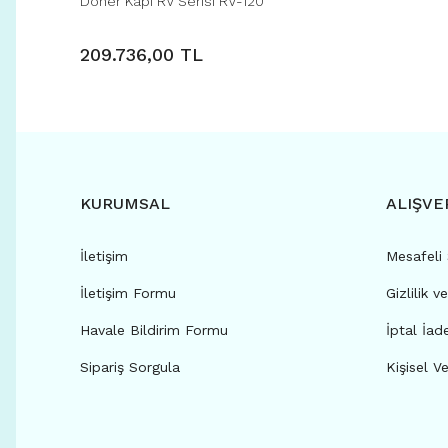
Döner Kapı RV Serisi RV-120
209.736,00 TL
KURUMSAL
ALIŞVE
İletişim
Mesafeli
İletişim Formu
Gizlilik v
Havale Bildirim Formu
İptal İad
Sipariş Sorgula
Kişisel Ve