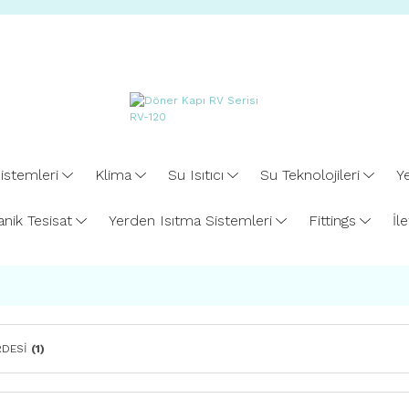
istemleri
Klima
Su Isıtıcı
Su Teknolojileri
Ye
nik Tesisat
Yerden Isıtma Sistemleri
Fittings
İl
RDESİ
(1)