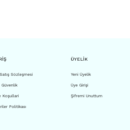
RİŞ
ÜYELİK
 Satış Sözleşmesi
Yeni Üyelik
e Güvenlik
Üye Girişi
e Koşullari
Şifremi Unuttum
riler Politikası