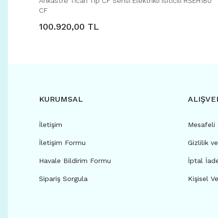
Ankastre Ticari Tip CF Serisi Elektrikli Isıtıcılı RSEH180
CF
100.920,00 TL
KURUMSAL
ALIŞVE
İletişim
Mesafeli
İletişim Formu
Gizlilik v
Havale Bildirim Formu
İptal İad
Sipariş Sorgula
Kişisel Ve