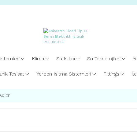
istemleri
Klima
Su Isıtıcı
Su Teknolojileri
Ye
nik Tesisat
Yerden Isıtma Sistemleri
Fittings
İl
H180 CF