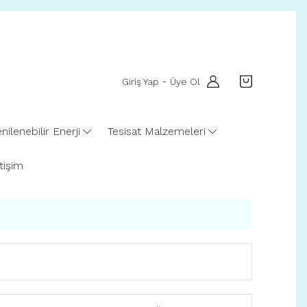
Giriş Yap
Üye Ol
-
nilenebilir Enerji
Tesisat Malzemeleri
etişim