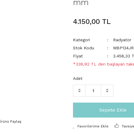
mm
4.150,00 TL
Kategori
Radyatör
Stok Kodu
MBP134J
Fiyat
3.458,33 
*338,92 TL den başlayan taksi
Adet
Sepete Ekle
Ürünü Paylaş
Tavsiy