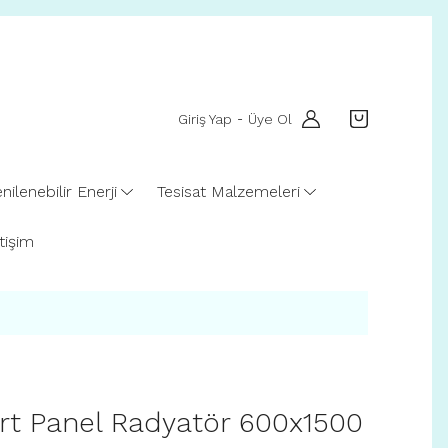
Giriş Yap
Üye Ol
-
nilenebilir Enerji
Tesisat Malzemeleri
etişim
t Panel Radyatör 600x1500