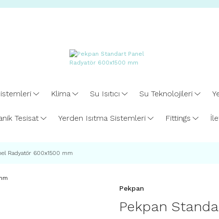
istemleri
Klima
Su Isıtıcı
Su Teknolojileri
Ye
nik Tesisat
Yerden Isıtma Sistemleri
Fittings
İl
nel Radyatör 600x1500 mm
Pekpan
Pekpan Standar