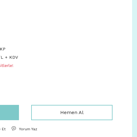
RKP
TL + KDV
tlerle!
Hemen Al
e Et
Yorum Yaz