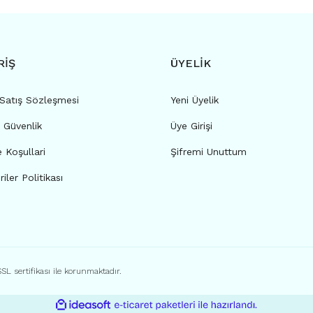
RİŞ
ÜYELİK
 Satış Sözleşmesi
Yeni Üyelik
e Güvenlik
Üye Girişi
e Koşullari
Şifremi Unuttum
riler Politikası
SSL sertifikası ile korunmaktadır.
ile
ideasoft
e-