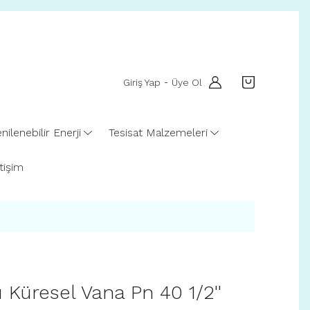
Giriş Yap
Üye Ol
-
nilenebilir Enerji
Tesisat Malzemeleri
etişim
 Küresel Vana Pn 40 1/2''