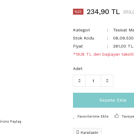
234,90 TL
313,
%25
Kategori
Tesisat M
Stok Kodu
08.09.530
Fiyat
261,00 TL
*19,18 TL den başlayan taksitl
Adet
Sepete Ekle
Tavsiy
Ürünü Paylaş
Karşılaştır