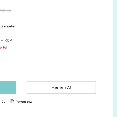
20 TL
alzemeleri
 + KDV
erle!
Hemen Al
e Et
Yorum Yaz