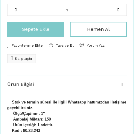
Sepete Ekle
Hemen Al
Tavsiye Et
Yorum Yaz
Karşılaştır
Ürün Bilgisi
Stok ve termin süresi ile ilgili Whatsapp hattımızdan iletişime
geçebilirsiniz.
Ölçü/Çap/mm: 1''
Ambalaj Miktarı: 150
Ürün içeriği: 1 adettir.
Kod : 80.23.243