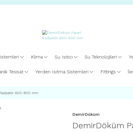
istemleri
Klima
Su Isıtıcı
Su Teknolojileri
Ye
nik Tesisat
Yerden Isıtma Sistemleri
Fittings
İl
 Radyatör 600-800 mm
DemirDöküm
DemirDöküm P