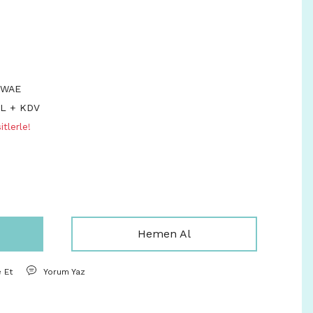
NWAE
TL + KDV
tlerle!
Hemen Al
e Et
Yorum Yaz