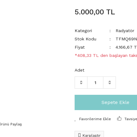
5.000,00 TL
Kategori
Radyatör
Stok Kodu
TFMQ69
Fiyat
4.166,67 
*408,33 TL den başlayan taksi
Adet
Sepete Ekle
Tavsiy
Ürünü Paylaş
Karşılaştır