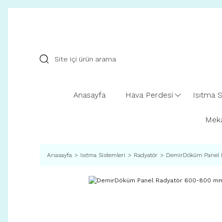
Anasayfa
Hava Perdesi
Isıtma S
Meka
Anasayfa
Isıtma Sistemleri
Radyatör
DemirDöküm Panel