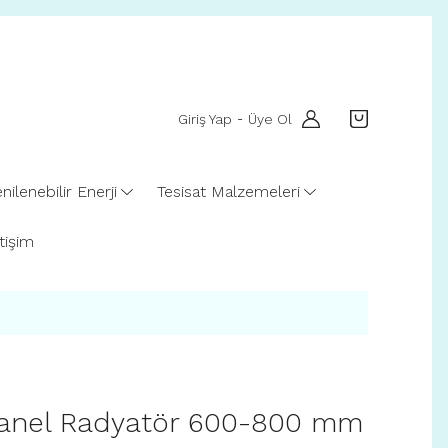
Giriş Yap
Üye Ol
-
nilenebilir Enerji
Tesisat Malzemeleri
etişim
anel Radyatör 600-800 mm