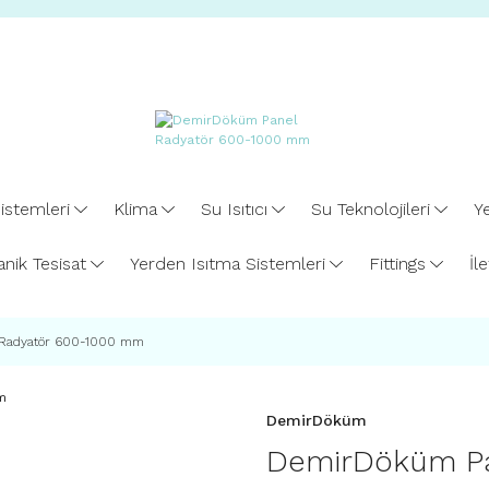
istemleri
Klima
Su Isıtıcı
Su Teknolojileri
Ye
nik Tesisat
Yerden Isıtma Sistemleri
Fittings
İl
Radyatör 600-1000 mm
DemirDöküm
DemirDöküm Pa