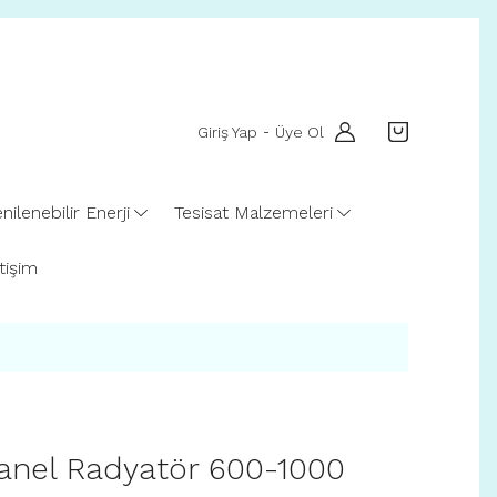
Giriş Yap
Üye Ol
-
nilenebilir Enerji
Tesisat Malzemeleri
etişim
nel Radyatör 600-1000