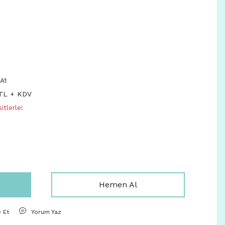
A1
 TL + KDV
tlerle!
Hemen Al
e Et
Yorum Yaz