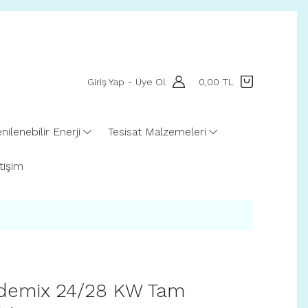
Giriş Yap
Üye Ol
0,00 TL
-
nilenebilir Enerji
Tesisat Malzemeleri
etişim
demix 24/28 KW Tam