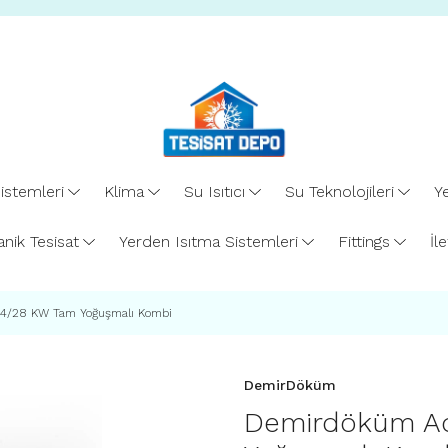
istemleri
Klima
Su Isıtıcı
Su Teknolojileri
Ye
nik Tesisat
Yerden Isıtma Sistemleri
Fittings
İl
4/28 KW Tam Yoğuşmalı Kombi
DemirDöküm
Demirdöküm A