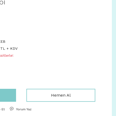
bi
EEB
 TL + KDV
itlerle!
Hemen Al
e Et
Yorum Yaz