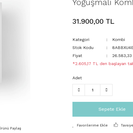
Yoğuşmalı Kom
31.900,00 TL
Kategori
Kombi
Stok Kodu
8ABBXU4
Fiyat
26.583,33
*2.605,17 TL den başlayan taks
Adet
Sepete Ekle
Tavsiy
Ürünü Paylaş