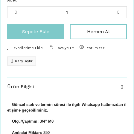
Adet
Sepete Ekle
Hemen Al
Tavsiye Et
Yorum Yaz
Karşılaştır
Ürün Bilgisi
Güncel stok ve termin süresi ile ilgili Whatsapp hattımızdan il
etişime geçebilirsiniz.
Ölçü/Çap/mm: 3/4'' M8
Ambalaj Miktarı: 250