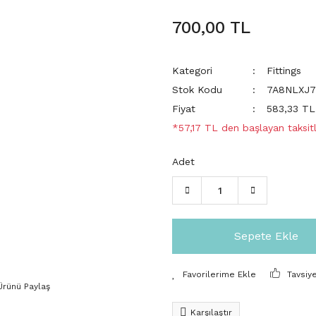
700,00 TL
Kategori
Fittings
Stok Kodu
7A8NLXJ7
Fiyat
583,33 T
*57,17 TL den başlayan taksitl
Adet
Sepete Ekle
Tavsiy
Ürünü Paylaş
Karşılaştır