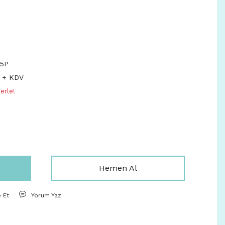
5P
L + KDV
erle!
Hemen Al
e Et
Yorum Yaz