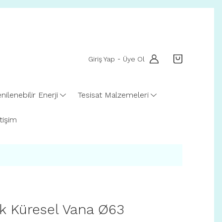
Giriş Yap
Üye Ol
-
nilenebilir Enerji
Tesisat Malzemeleri
etişim
ik Küresel Vana Ø63