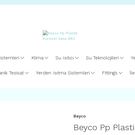
istemleri
Klima
Su Isıtıcı
Su Teknolojileri
Ye
nik Tesisat
Yerden Isıtma Sistemleri
Fittings
İl
Beyco
Beyco Pp Plast