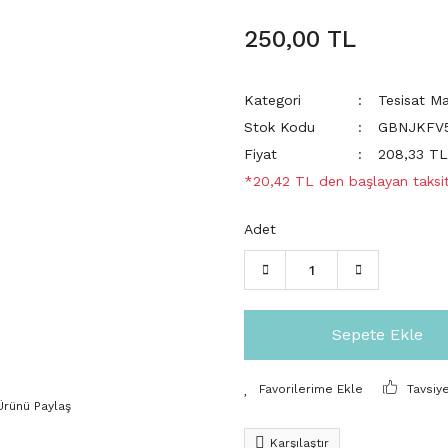
250,00 TL
Kategori
Tesisat M
Stok Kodu
GBNJKFV
Fiyat
208,33 T
*20,42 TL den başlayan taksit
Adet
Sepete Ekle
Tavsiy
Ürünü Paylaş
Karşılaştır