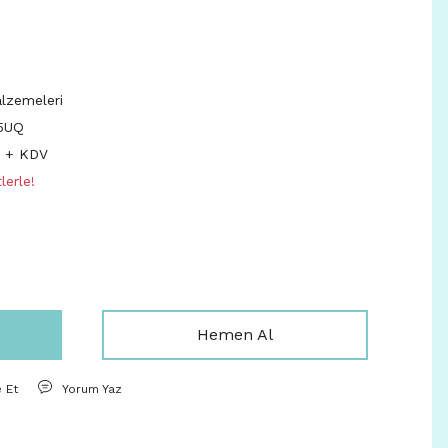
alzemeleri
5UQ
L + KDV
lerle!
Hemen Al
e Et
Yorum Yaz