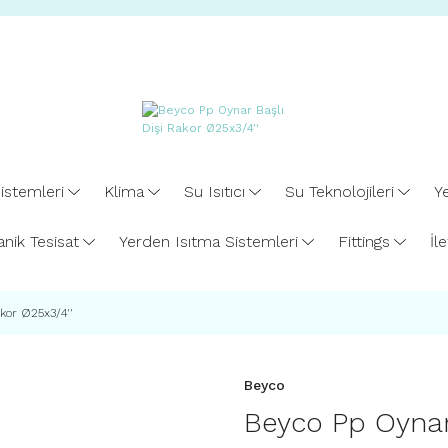
istemleri
Klima
Su Isıtıcı
Su Teknolojileri
Ye
nik Tesisat
Yerden Isıtma Sistemleri
Fittings
İl
kor Ø25x3/4''
Beyco
Beyco Pp Oynar 