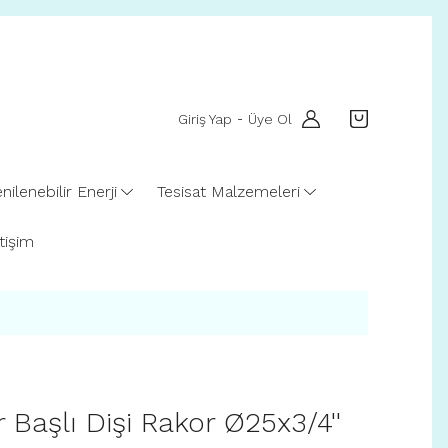
Giriş Yap
Üye Ol
-
nilenebilir Enerji
Tesisat Malzemeleri
etişim
Başlı Dişi Rakor Ø25x3/4''