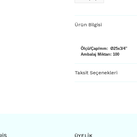
Ürün Bilgisi
Ölçü/Çap/mm: Ø25x3/4''
Ambalaj Miktarı: 100
Taksit Seçenekleri
RİŞ
ÜYELİK