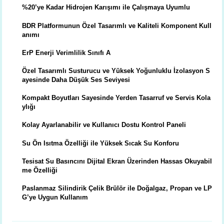
%20’ye Kadar Hidrojen Karışımı ile Çalışmaya Uyumlu
BDR Platformunun Özel Tasarımlı ve Kaliteli Komponent Kull
anımı
ErP Enerji Verimlilik Sınıfı A
Özel Tasarımlı Susturucu ve Yüksek Yoğunluklu İzolasyon S
ayesinde Daha Düşük Ses Seviyesi
Kompakt Boyutları Sayesinde Yerden Tasarruf ve Servis Kola
ylığı
Kolay Ayarlanabilir ve Kullanıcı Dostu Kontrol Paneli
Su Ön Isıtma Özelliği ile Yüksek Sıcak Su Konforu
Tesisat Su Basıncını Dijital Ekran Üzerinden Hassas Okuyabil
me Özelliği
Paslanmaz Silindirik Çelik Brülör ile Doğalgaz, Propan ve LP
G’ye Uygun Kullanım