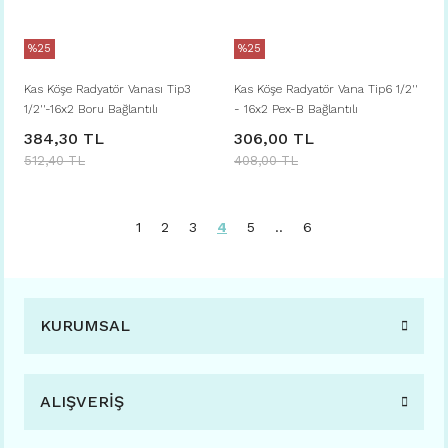
%25
%25
Kas Köşe Radyatör Vanası Tip3
Kas Köşe Radyatör Vana Tip6 1/2''
1/2''-16x2 Boru Bağlantılı
- 16x2 Pex-B Bağlantılı
384,30 TL
306,00 TL
512,40 TL
408,00 TL
1
2
3
4
5
..
6
KURUMSAL
ALIŞVERİŞ